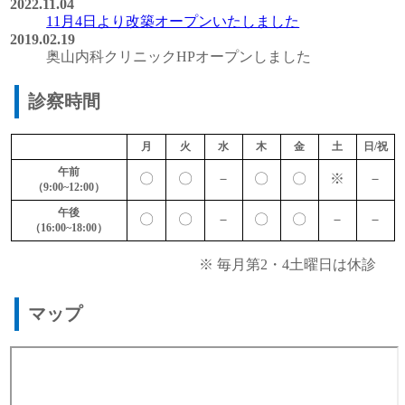
2022.11.04
11月4日より改築オープンいたしました
2019.02.19
奥山内科クリニックHPオープンしました
診察時間
月
火
水
木
金
土
日/祝
午前
〇
〇
－
〇
〇
※
－
（9:00~12:00）
午後
〇
〇
－
〇
〇
－
－
（16:00~18:00）
※ 毎月第2・4土曜日は休診
マップ